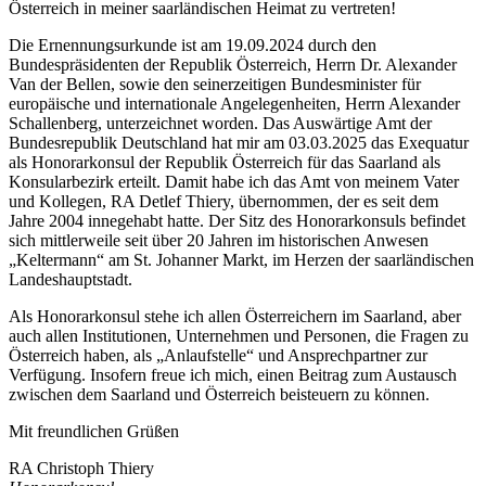
Österreich in meiner saarländischen Heimat zu vertreten!
Die Ernennungsurkunde ist am 19.09.2024 durch den
Bundespräsidenten der Republik Österreich, Herrn Dr. Alexander
Van der Bellen, sowie den seinerzeitigen Bundesminister für
europäische und internationale Angelegenheiten, Herrn Alexander
Schallenberg, unterzeichnet worden. Das Auswärtige Amt der
Bundesrepublik Deutschland hat mir am 03.03.2025 das Exequatur
als Honorarkonsul der Republik Österreich für das Saarland als
Konsularbezirk erteilt. Damit habe ich das Amt von meinem Vater
und Kollegen, RA Detlef Thiery, übernommen, der es seit dem
Jahre 2004 innegehabt hatte. Der Sitz des Honorarkonsuls befindet
sich mittlerweile seit über 20 Jahren im historischen Anwesen
„Keltermann“ am St. Johanner Markt, im Herzen der saarländischen
Landeshauptstadt.
Als Honorarkonsul stehe ich allen Österreichern im Saarland, aber
auch allen Institutionen, Unternehmen und Personen, die Fragen zu
Österreich haben, als „Anlaufstelle“ und Ansprechpartner zur
Verfügung. Insofern freue ich mich, einen Beitrag zum Austausch
zwischen dem Saarland und Österreich beisteuern zu können.
Mit freundlichen Grüßen
RA Christoph Thiery